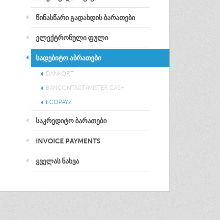
ᲬᲘᲜᲐᲡᲬᲐᲠᲘ ᲒᲐᲓᲐᲮᲓᲘᲡ ᲑᲐᲠᲐᲗᲔᲑᲘ
ᲔᲚᲔᲥᲢᲠᲝᲜᲣᲚᲘ ᲤᲣᲚᲘ
ᲡᲐᲓᲔᲑᲘᲢᲝ ᲐᲑᲠᲐᲗᲔᲑᲘ
DANKORT
BANCONTACT/MISTER CASH
ECOPAYZ
ᲡᲐᲙᲠᲔᲓᲘᲢᲝ ᲑᲐᲠᲐᲗᲔᲑᲘ
INVOICE PAYMENTS
ᲧᲕᲔᲚᲐᲡ ᲜᲐᲮᲕᲐ