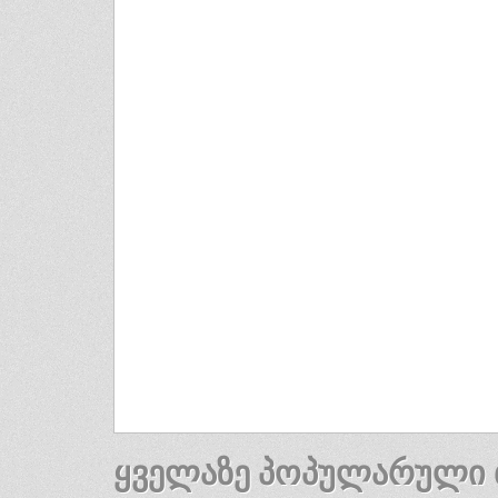
ᲧᲕᲔᲚᲐᲖᲔ ᲞᲝᲞᲣᲚᲐᲠᲣᲚᲘ 