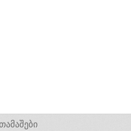
ᲗᲐᲛᲐᲨᲔᲑᲘ