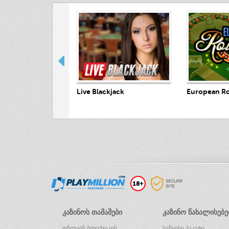
Play Now
Play Now
Pl
reasure Hunt
Live Blackjack
European Ro
ᲙᲐᲖᲘᲜᲝᲡ ᲗᲐᲛᲐᲨᲔᲑᲘ
ᲙᲐᲖᲘᲜᲝ ᲬᲐᲮᲐᲚᲘᲡᲔᲑᲔ
ᲝᲜᲚᲐᲘᲜ ᲑᲚᲔᲥᲯᲔᲙᲘᲡ
ᲡᲐᲬᲧᲘᲡᲘ ᲞᲐᲙᲔᲢᲘ