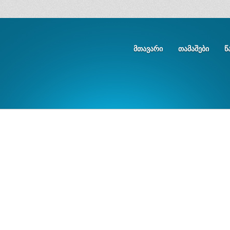
ᲛᲗᲐᲕᲐᲠᲘ
ᲗᲐᲛᲐᲨᲔᲑᲘ
Წ