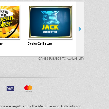
Now
Play Now
Play No
er
Jacks Or Better
Cleopatra’s Secre
GAMES SUBJECT TO AVAILABILITY
tions are regulated by the Malta Gaming Authority and