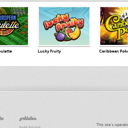
Play Now
ay Now
Play 
Lucky Fruity
ulette
Caribbean Pok
ᲑᲘ
ᲙᲝᲛᲞᲐᲜᲘᲐ
This site’s opera
ᲩᲕᲔᲜᲡ ᲨᲔᲡᲐᲮᲔᲑ