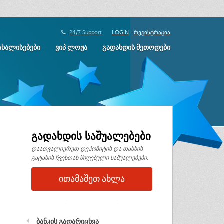
24/7 Support
LOGIN
ᲠᲔᲒᲘᲡᲢᲠᲐᲪᲘᲐ
ᲐᲮᲐᲚᲘᲡᲔᲑᲔᲑᲘ
ᲕᲘᲞ ᲚᲝᲟᲐ
ᲒᲐᲓᲐᲮᲓᲘᲡ ᲛᲔᲗᲝᲓᲔᲑᲘ
გადახდის საშუალებები
დაათვალიერეთ დეპოზიტის და თანხის
გატანის ჩვენთან მიღებული საშუალებები.
ᲘᲗᲐᲛᲐᲨᲔᲗ ᲐᲮᲚᲐ
ᲑᲐᲜᲙᲘᲡ ᲒᲐᲓᲐᲠᲘᲪᲮᲕᲐ