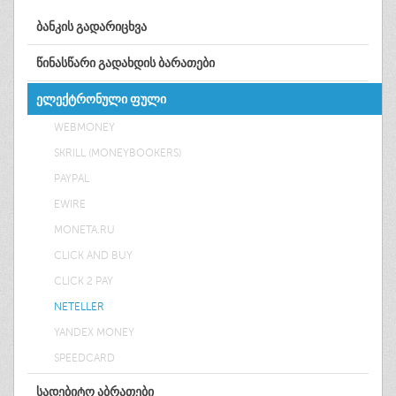
ᲑᲐᲜᲙᲘᲡ ᲒᲐᲓᲐᲠᲘᲪᲮᲕᲐ
ᲬᲘᲜᲐᲡᲬᲐᲠᲘ ᲒᲐᲓᲐᲮᲓᲘᲡ ᲑᲐᲠᲐᲗᲔᲑᲘ
ᲔᲚᲔᲥᲢᲠᲝᲜᲣᲚᲘ ᲤᲣᲚᲘ
WEBMONEY
SKRILL (MONEYBOOKERS)
PAYPAL
EWIRE
MONETA.RU
CLICK AND BUY
CLICK 2 PAY
NETELLER
YANDEX MONEY
SPEEDCARD
ᲡᲐᲓᲔᲑᲘᲢᲝ ᲐᲑᲠᲐᲗᲔᲑᲘ