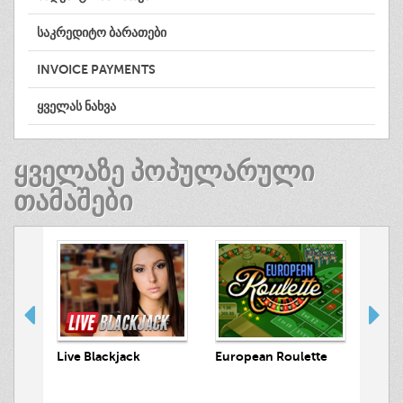
ᲡᲐᲙᲠᲔᲓᲘᲢᲝ ᲑᲐᲠᲐᲗᲔᲑᲘ
INVOICE PAYMENTS
ᲧᲕᲔᲚᲐᲡ ᲜᲐᲮᲕᲐ
ᲧᲕᲔᲚᲐᲖᲔ ᲞᲝᲞᲣᲚᲐᲠᲣᲚᲘ
ᲗᲐᲛᲐᲨᲔᲑᲘ
Luck
 Hunt
Live Blackjack
European Roulette